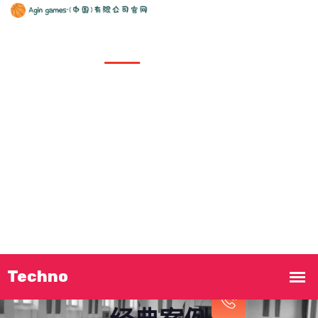
首页网页版入口
知道Agin games·(中国)有限公司官网
经典案例
体育新闻
服务方向
立即致电!
交流Agin games·(中国)有限公司官网
19732462549