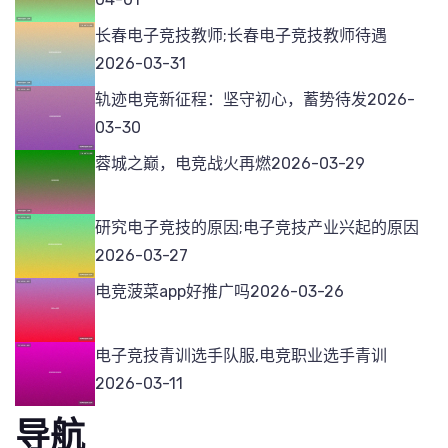
长春电子竞技教师;长春电子竞技教师待遇
2026-03-31
轨迹电竞新征程：坚守初心，蓄势待发
2026-
03-30
蓉城之巅，电竞战火再燃
2026-03-29
研究电子竞技的原因;电子竞技产业兴起的原因
2026-03-27
电竞菠菜app好推广吗
2026-03-26
电子竞技青训选手队服,电竞职业选手青训
2026-03-11
导航