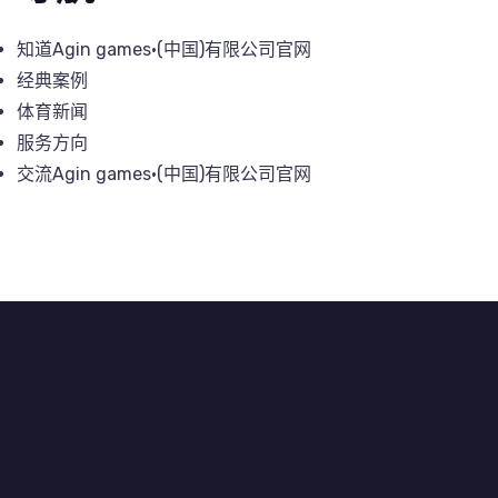
知道Agin games·(中国)有限公司官网
经典案例
体育新闻
服务方向
交流Agin games·(中国)有限公司官网