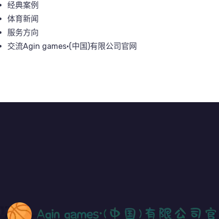
经典案例
体育新闻
服务方向
交流Agin games·(中国)有限公司官网