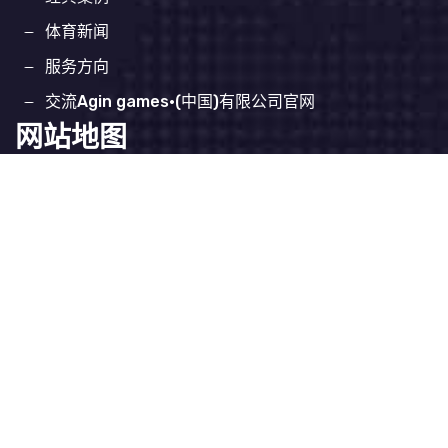
体育新闻
服务方向
交流Agin games·(中国)有限公司官网
网站地图
SiteMap
联系方式
19732462549
jiuyouapp@aglaoge.vip
上海市青浦区华徐公路888号1号楼